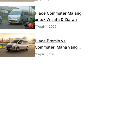
Hiace Commuter Malang
untuk Wisata & Ziarah
April 11, 2026
Hiace Premio vs
Commuter: Mana yang
Lebih Cocok?
April 11, 2026