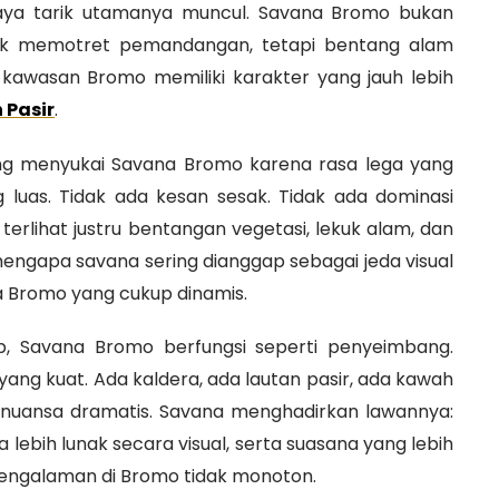
h daya tarik utamanya muncul. Savana Bromo bukan
uk memotret pemandangan, tetapi bentang alam
wasan Bromo memiliki karakter yang jauh lebih
 Pasir
.
ng menyukai Savana Bromo karena rasa lega yang
 luas. Tidak ada kesan sesak. Tidak ada dominasi
terlihat justru bentangan vegetasi, lekuk alam, dan
mengapa savana sering dianggap sebagai jeda visual
 Bromo yang cukup dinamis.
ap, Savana Bromo berfungsi seperti penyeimbang.
ang kuat. Ada kaldera, ada lautan pasir, ada kawah
da nuansa dramatis. Savana menghadirkan lawannya:
a lebih lunak secara visual, serta suasana yang lebih
pengalaman di Bromo tidak monoton.