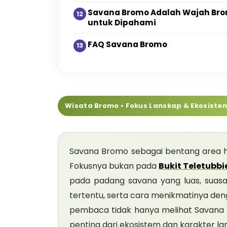
Savana Bromo Adalah Wajah Brom
untuk Dipahami
FAQ Savana Bromo
Wisata Bromo • Fokus Lanskap & Ekosiste
Savana Bromo sebagai bentang area 
Fokusnya bukan pada
Bukit Teletubb
pada padang savana yang luas, suas
tertentu, serta cara menikmatinya deng
pembaca tidak hanya melihat Savana B
penting dari ekosistem dan karakter l