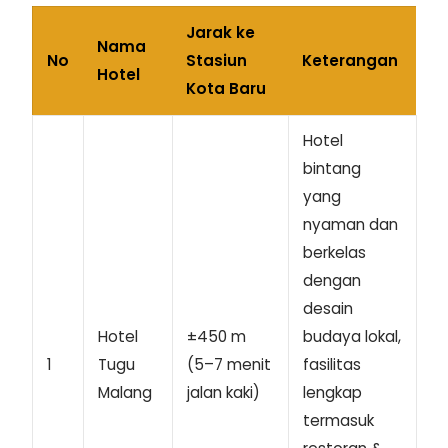
Jarak ke
Nama
No
Stasiun
Keterangan
Hotel
Kota Baru
Hotel
bintang
yang
nyaman dan
berkelas
dengan
desain
Hotel
±450 m
budaya lokal,
1
Tugu
(5–7 menit
fasilitas
Malang
jalan kaki)
lengkap
termasuk