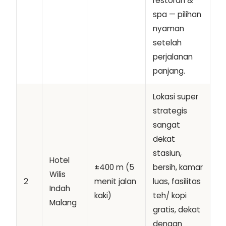
restoran &
spa — pilihan
nyaman
setelah
perjalanan
panjang.
Lokasi super
strategis
sangat
dekat
stasiun,
Hotel
±400 m (5
bersih, kamar
Wilis
2
menit jalan
luas, fasilitas
Indah
kaki)
teh/ kopi
Malang
gratis, dekat
dengan