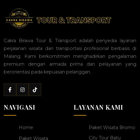
Cakra Birawa Tour & Transport adalah penyedia layanan
perjalanan wisata dan transportasi profesional berbasis di
Malang. Kami berkomitmen menghadirkan pengalaman
premium dengan armada prima dan pelayanan yang
berorientasi pada kepuasan pelanggan.
NAVIGASI
LAYANAN KAMI
Home
Paket Wisata Bromo
City Tour Batu
Paket Wisata