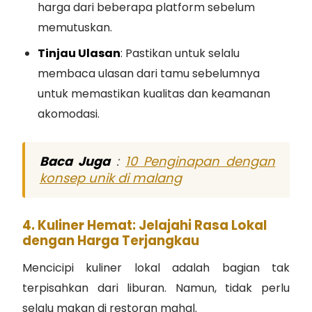
harga dari beberapa platform sebelum
memutuskan.
Tinjau Ulasan
: Pastikan untuk selalu
membaca ulasan dari tamu sebelumnya
untuk memastikan kualitas dan keamanan
akomodasi.
Baca Juga
:
10 Penginapan dengan
konsep unik di malang
4. Kuliner Hemat: Jelajahi Rasa Lokal
dengan Harga Terjangkau
Mencicipi kuliner lokal adalah bagian tak
terpisahkan dari liburan. Namun, tidak perlu
selalu makan di restoran mahal.