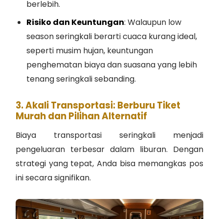
berlebih.
Risiko dan Keuntungan
: Walaupun low
season seringkali berarti cuaca kurang ideal,
seperti musim hujan, keuntungan
penghematan biaya dan suasana yang lebih
tenang seringkali sebanding.
3. Akali Transportasi: Berburu Tiket
Murah dan Pilihan Alternatif
Biaya transportasi seringkali menjadi
pengeluaran terbesar dalam liburan. Dengan
strategi yang tepat, Anda bisa memangkas pos
ini secara signifikan.