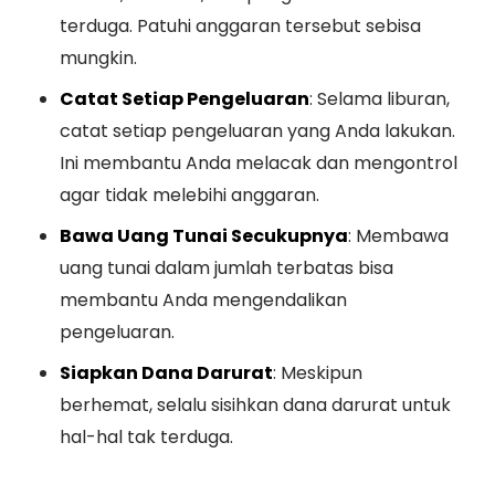
terduga. Patuhi anggaran tersebut sebisa
mungkin.
Catat Setiap Pengeluaran
: Selama liburan,
catat setiap pengeluaran yang Anda lakukan.
Ini membantu Anda melacak dan mengontrol
agar tidak melebihi anggaran.
Bawa Uang Tunai Secukupnya
: Membawa
uang tunai dalam jumlah terbatas bisa
membantu Anda mengendalikan
pengeluaran.
Siapkan Dana Darurat
: Meskipun
berhemat, selalu sisihkan dana darurat untuk
hal-hal tak terduga.