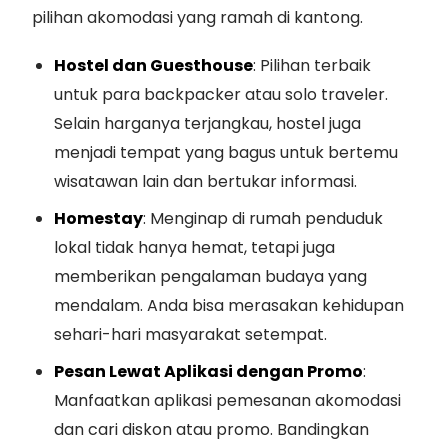
pilihan akomodasi yang ramah di kantong.
Hostel dan Guesthouse
: Pilihan terbaik
untuk para backpacker atau solo traveler.
Selain harganya terjangkau, hostel juga
menjadi tempat yang bagus untuk bertemu
wisatawan lain dan bertukar informasi.
Homestay
: Menginap di rumah penduduk
lokal tidak hanya hemat, tetapi juga
memberikan pengalaman budaya yang
mendalam. Anda bisa merasakan kehidupan
sehari-hari masyarakat setempat.
Pesan Lewat Aplikasi dengan Promo
:
Manfaatkan aplikasi pemesanan akomodasi
dan cari diskon atau promo. Bandingkan