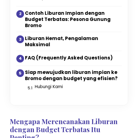
Contoh Liburan Impian dengan
Budget Terbatas: Pesona Gunung
Bromo
Liburan Hemat, Pengalaman
Maksimal
FAQ (Frequently Asked Questions)
Siap mewujudkan liburan impian ke
Bromo dengan budget yang efisien?
Hubungi Kami
Mengapa Merencanakan Liburan
dengan Budget Terbatas Itu
Penting?