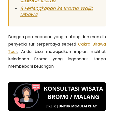
disekitar Bromo
8 Perlengkapan ke Bromo Wajib
Dibawa
Dengan perencanaan yang matang dan memilih
penyedia tur terpercaya seperti
Cakra Birawa
Tour
, Anda bisa mewujudkan impian melihat
keindahan Bromo yang legendaris tanpa
membebani keuangan.