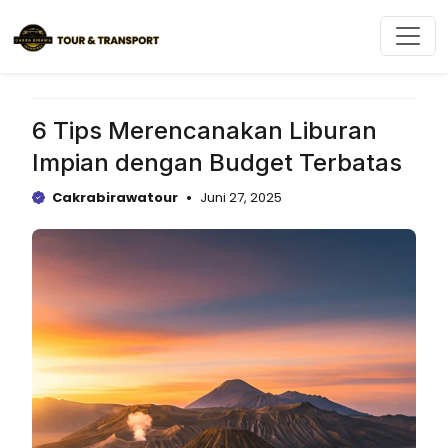
Langsung
ke
isi
6 Tips Merencanakan Liburan
Impian dengan Budget Terbatas
Cakrabirawatour
Juni 27, 2025