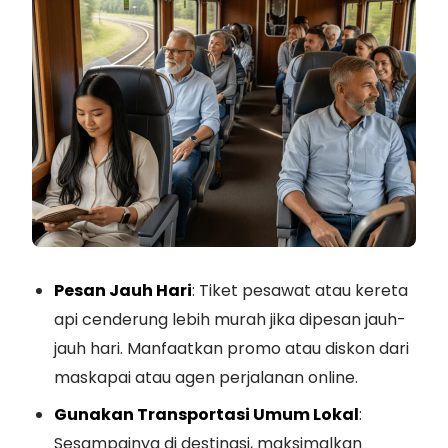
Pesan Jauh Hari
: Tiket pesawat atau kereta
api cenderung lebih murah jika dipesan jauh-
jauh hari. Manfaatkan promo atau diskon dari
maskapai atau agen perjalanan online.
Gunakan Transportasi Umum Lokal
:
Sesampainya di destinasi, maksimalkan