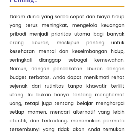
Dalam dunia yang serba cepat dan biaya hidup
yang terus meningkat, mengelola keuangan
pribadi menjadi prioritas utama bagi banyak
orang. Liburan, meskipun penting untuk
kesehatan mental dan keseimbangan hidup,
seringkali dianggap sebagai kemewahan.
Namun, dengan pendekatan liburan dengan
budget terbatas, Anda dapat menikmati rehat
sejenak dari rutinitas tanpa khawatir terlilit
utang. Ini bukan hanya tentang menghemat
uang, tetapi juga tentang belajar menghargai
setiap momen, mencari alternatif yang lebih
otentik, dan terkadang, menemukan permata
tersembunyi yang tidak akan Anda temukan