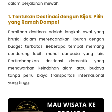
dalam perjalanan mewah.
1. Tentukan Destinasi dengan Bijak: Pilih
yang Ramah Dompet
Pemilihan destinasi adalah langkah awal yang
krusial dalam merencanakan liburan dengan
budget terbatas. Beberapa tempat memang
cenderung lebih mahal daripada yang lain.
Pertimbangkan destinasi domestik yang
menawarkan keindahan alam atau budaya
tanpa perlu biaya transportasi internasional
yang tinggi.