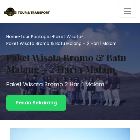
Langsung
ke
isi
Home
•
Tour Packages
•
Paket Wisata
•
Paket Wisata Bromo & Batu Malang – 2 Hari 1 Malam
Paket Wisata Bromo & Batu
Malang – 2 Hari 1 Malam
Paket Wisata Bromo 2 Hari 1 Malam
Pesan Sekarang