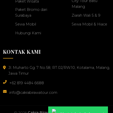
City Tour Batu
Paket Wisata
Malang
Paket Bromo dari
Surabaya
Ziarah Wali 5 & 9
Sewa Mobil
Sewa Mobil & Hiace
Hubungi Kami
KONTAK KAMI
Jl. Muharto Gg. 7 No.58, RT.02/RW.10, Kotalama, Malang,
Jawa Timur
+62 819 4484 6688
info@cakrabirawatour.com
© 2026
Cakra Birawa Tour
. All Rights Reserved.