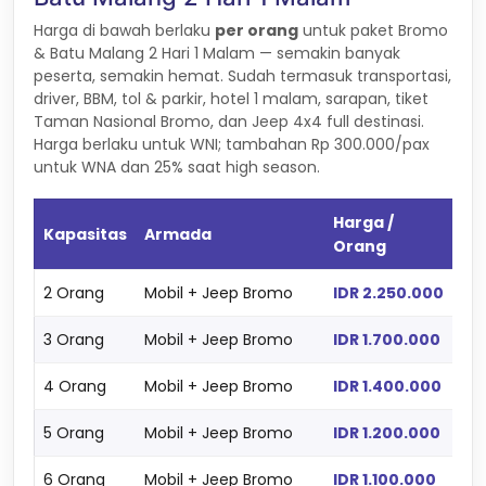
Harga di bawah berlaku
per orang
untuk paket Bromo
& Batu Malang 2 Hari 1 Malam — semakin banyak
peserta, semakin hemat. Sudah termasuk transportasi,
driver, BBM, tol & parkir, hotel 1 malam, sarapan, tiket
Taman Nasional Bromo, dan Jeep 4x4 full destinasi.
Harga berlaku untuk WNI; tambahan Rp 300.000/pax
untuk WNA dan 25% saat high season.
Harga /
Kapasitas
Armada
Orang
2 Orang
Mobil + Jeep Bromo
IDR 2.250.000
3 Orang
Mobil + Jeep Bromo
IDR 1.700.000
4 Orang
Mobil + Jeep Bromo
IDR 1.400.000
5 Orang
Mobil + Jeep Bromo
IDR 1.200.000
6 Orang
Mobil + Jeep Bromo
IDR 1.100.000