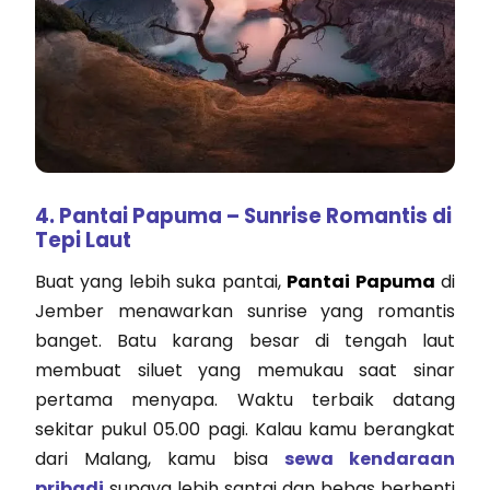
4. Pantai Papuma – Sunrise Romantis di
Tepi Laut
Buat yang lebih suka pantai,
Pantai Papuma
di
Jember menawarkan sunrise yang romantis
banget. Batu karang besar di tengah laut
membuat siluet yang memukau saat sinar
pertama menyapa. Waktu terbaik datang
sekitar pukul 05.00 pagi. Kalau kamu berangkat
dari Malang, kamu bisa
sewa kendaraan
pribadi
supaya lebih santai dan bebas berhenti