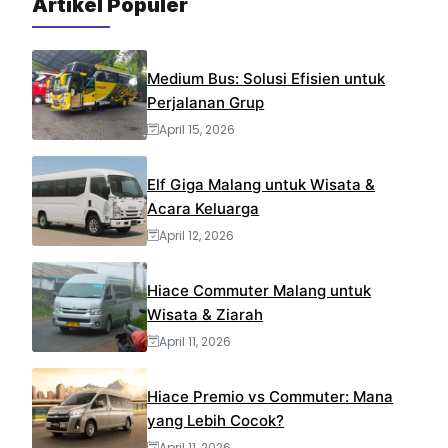
Artikel Populer
k
p
m
s
t
Medium Bus: Solusi Efisien untuk
Perjalanan Grup
April 15, 2026
Elf Giga Malang untuk Wisata &
Acara Keluarga
April 12, 2026
Hiace Commuter Malang untuk
Wisata & Ziarah
April 11, 2026
Hiace Premio vs Commuter: Mana
yang Lebih Cocok?
April 11, 2026