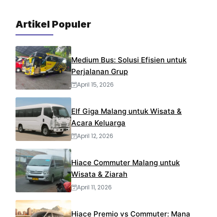
o
r
p
a
e
Artikel Populer
k
p
m
s
t
Medium Bus: Solusi Efisien untuk
Perjalanan Grup
April 15, 2026
Elf Giga Malang untuk Wisata &
Acara Keluarga
April 12, 2026
Hiace Commuter Malang untuk
Wisata & Ziarah
April 11, 2026
Hiace Premio vs Commuter: Mana